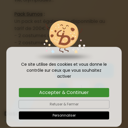
Pack Sumos
:
Un pack est également disponnible au
tarif de 200€ incluant :
- 2 costumes adultes
- 2 costumes enfants
Ce site utilise des cookies et vous donne le
Ajouter Au panier
contrôle sur ceux que vous souhaitez
activer
-
+
1
Accepter & Continuer
Refuser & Fermer
Descriptif
Personnaliser