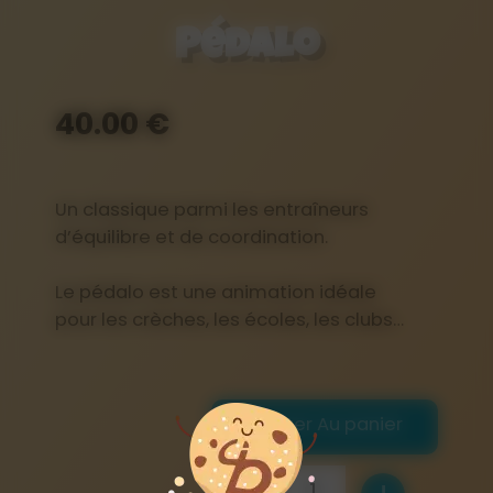
Pédalo
40.00 €
Un classique parmi les entraîneurs
d’équilibre et de coordination.
Le pédalo est une animation idéale
pour les crèches, les écoles, les clubs…
Ajouter Au panier
1