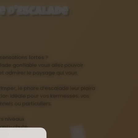
e d'Escalade
sensations fortes ?
ade gonflable vous allez pouvoir
et admirer le paysage qui vous
imper, le phare d’escalade leur plaira
ion idéale pour vos kermesses, vos
els ou particuliers.
nts niveaux
 anti-chute
e 5m