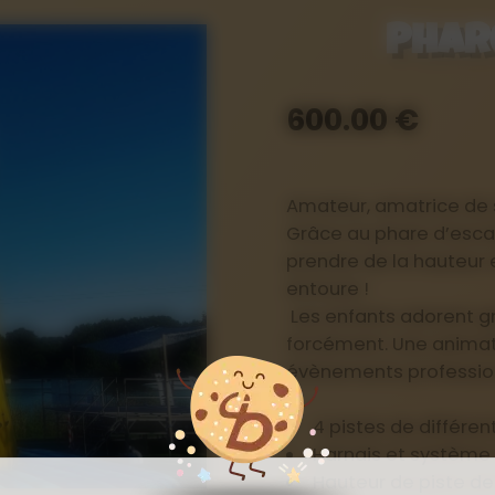
Phar
600.00 €
Amateur, amatrice de 
Grâce au phare d’escal
prendre de la hauteur 
entoure !
Les enfants adorent gr
forcément. Une animat
évènements professionn
4 pistes de différe
Harnais et système
Hauteur de piste d