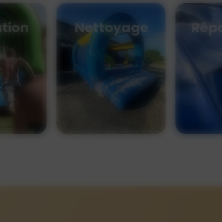
tion
Nettoyage
Rép