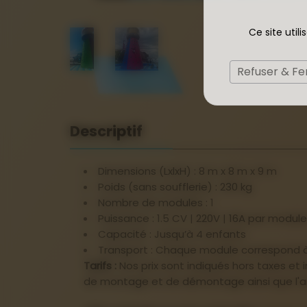
Ce site util
Refuser & F
Descriptif
Dimensions (LxlxH) : 8 m x 8 m x 9 m
Poids (sans soufflerie) : 230 kg
Nombre de modules : 1
Puissance : 1.5 CV | 220V | 16A par module
Capacité : Jusqu’à 4 enfants
Transport : Chaque module correspond à 
Tarifs :
Nos prix sont indiqués hors taxes et i
de montage et de démontage ainsi que l'ani