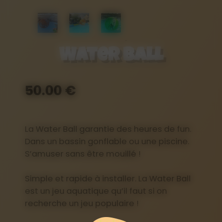
Water Ball
50.00 €
La Water Ball garantie des heures de fun.
Dans un bassin gonflable ou une piscine.
S’amuser sans être mouillé !
Simple et rapide à installer. La Water Ball
est un jeu aquatique qu’il faut si on
recherche un jeu populaire !